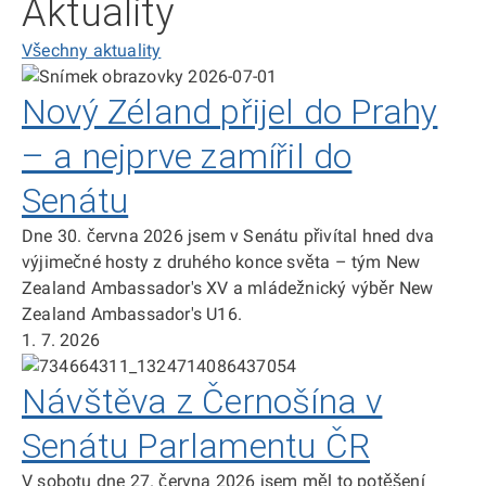
Aktuality
Všechny aktuality
Nový Zéland přijel do Prahy
– a nejprve zamířil do
Senátu
Dne 30. června 2026 jsem v Senátu přivítal hned dva
výjimečné hosty z druhého konce světa – tým New
Zealand Ambassador's XV a mládežnický výběr New
Zealand Ambassador's U16.
1. 7. 2026
Návštěva z Černošína v
Senátu Parlamentu ČR
V sobotu dne 27. června 2026 jsem měl to potěšení