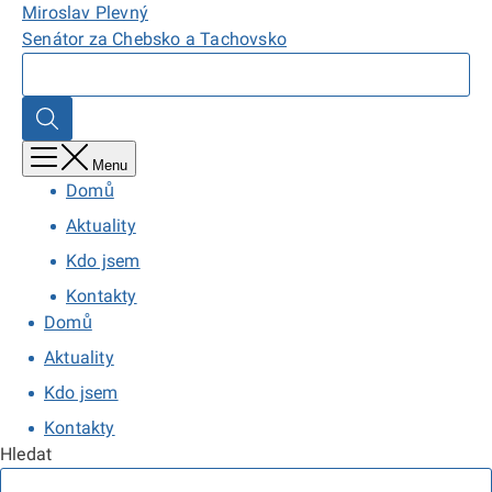
Přejít
Domů,
Miroslav Plevný
k
Miroslav
Senátor za Chebsko a Tachovsko
hlavnímu
Plevný
Hledat
obsahu
Hledat
Menu
Domů
Aktuality
Kdo jsem
Kontakty
Domů
Aktuality
Kdo jsem
Kontakty
Hledat