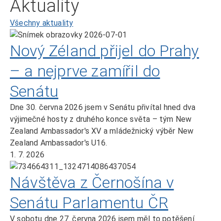
Aktuality
Všechny aktuality
Nový Zéland přijel do Prahy
– a nejprve zamířil do
Senátu
Dne 30. června 2026 jsem v Senátu přivítal hned dva
výjimečné hosty z druhého konce světa – tým New
Zealand Ambassador's XV a mládežnický výběr New
Zealand Ambassador's U16.
1. 7. 2026
Návštěva z Černošína v
Senátu Parlamentu ČR
V sobotu dne 27. června 2026 jsem měl to potěšení