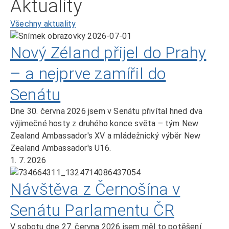
Aktuality
Všechny aktuality
Nový Zéland přijel do Prahy
– a nejprve zamířil do
Senátu
Dne 30. června 2026 jsem v Senátu přivítal hned dva
výjimečné hosty z druhého konce světa – tým New
Zealand Ambassador's XV a mládežnický výběr New
Zealand Ambassador's U16.
1. 7. 2026
Návštěva z Černošína v
Senátu Parlamentu ČR
V sobotu dne 27. června 2026 jsem měl to potěšení