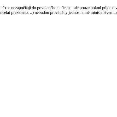
 tratě) se nezapočítají do povoleného deficitu – ale pouze pokud půjde 
elář prezidenta…) nebudou prováděny jednostranně ministerstvem, ale