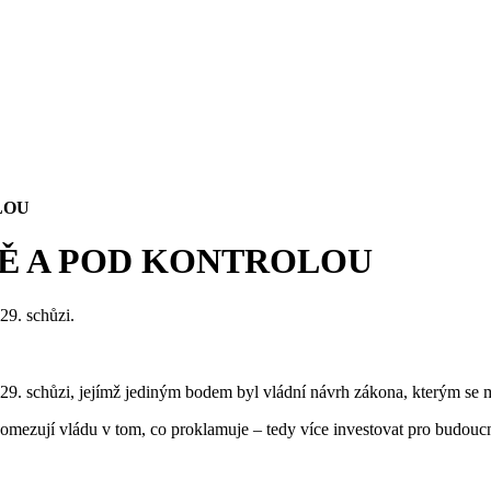
LOU
Ě A POD KONTROLOU
29. schůzi.
9. schůzi, jejímž jediným bodem byl vládní návrh zákona, kterým se m
mezují vládu v tom, co proklamuje – tedy více investovat pro budoucn