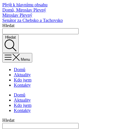
Přejít k hlavnímu obsahu
Domů, Miroslav Plevný
Miroslav Plevný
Senátor za Chebsko a Tachovsko
Hledat
Hledat
Menu
Domů
Aktuality
Kdo jsem
Kontakty
Domů
Aktuality
Kdo jsem
Kontakty
Hledat