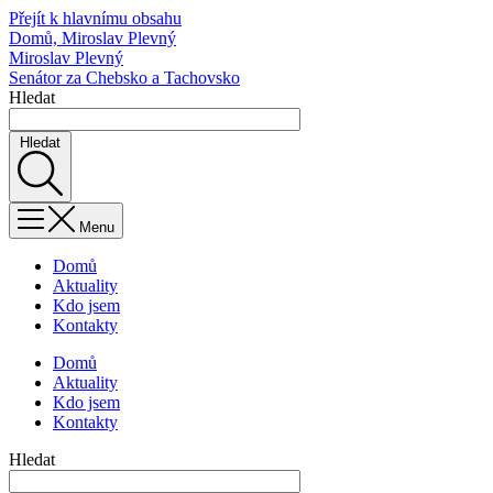
Přejít k hlavnímu obsahu
Domů, Miroslav Plevný
Miroslav Plevný
Senátor za Chebsko a Tachovsko
Hledat
Hledat
Menu
Domů
Aktuality
Kdo jsem
Kontakty
Domů
Aktuality
Kdo jsem
Kontakty
Hledat