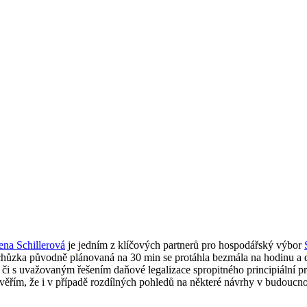
.
ena Schillerová
je jedním z klíčových partnerů pro hospodářský výbor
 Schůzka původně plánovaná na 30 min se protáhla bezmála na hodinu a d
ě či s uvažovaným řešením daňové legalizace spropitného principiální p
 věřím, že i v případě rozdílných pohledů na některé návrhy v budoucn