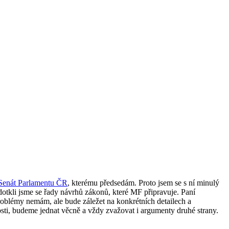
Senát Parlamentu ČR
, kterému předsedám. Proto jsem se s ní minulý
otkli jsme se řady návrhů zákonů, které MF připravuje. Paní
roblémy nemám, ale bude záležet na konkrétních detailech a
osti, budeme jednat věcně a vždy zvažovat i argumenty druhé strany.