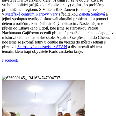
návštěvě Karlovarského kraje. Myslím si, že je dobře, když se
vrcholní politici (ať již z kterékoliv strany) zajímají o problémy
příhraničních regionů. S Vítkem Rakušanem jsme nejprve
v
Mateřské centrum Karlovy Vary
s ředitelkou
Žaneta Salátová
a
jejími spolupracovníky diskutovali aktuální problematiku pomoci
dětem a rodičům, kteří čelí náročným situacím. Následně jsme
přejeli do Libavského Údolí, kde jsme se starostkou Petrou
Nachtmann Gajičovou ocenili příjemné prostředí a práci pedagogů v
místní základní a mateřské škole. A pak už se přesunuli do Chebu,
kde jsme se (kromě fotky u cedule na vjezdu do města) setkali s
příznivci
Starostové a nezávislí • STAN
a diskutovali některá
témata, která trápí obyvatele Karlovarského kraje.
Facebook