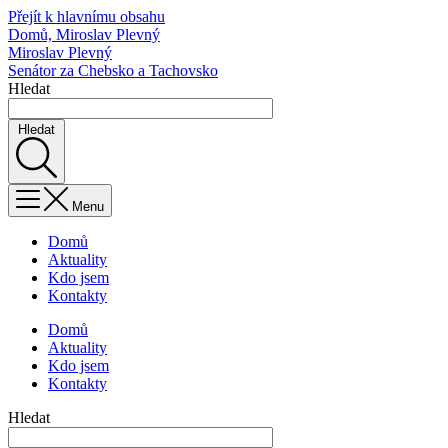
Přejít k hlavnímu obsahu
Domů, Miroslav Plevný
Miroslav Plevný
Senátor za Chebsko a Tachovsko
Hledat
Hledat
Menu
Domů
Aktuality
Kdo jsem
Kontakty
Domů
Aktuality
Kdo jsem
Kontakty
Hledat