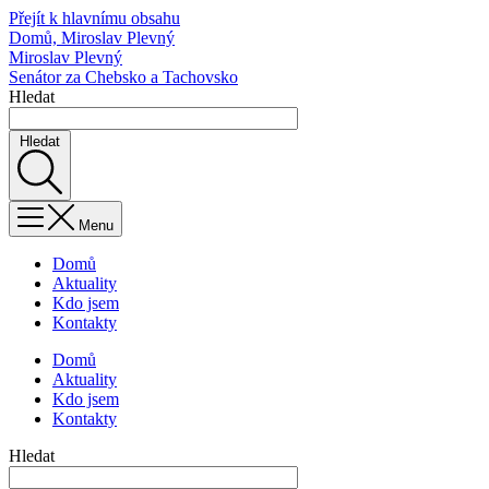
Přejít k hlavnímu obsahu
Domů, Miroslav Plevný
Miroslav Plevný
Senátor za Chebsko a Tachovsko
Hledat
Hledat
Menu
Domů
Aktuality
Kdo jsem
Kontakty
Domů
Aktuality
Kdo jsem
Kontakty
Hledat