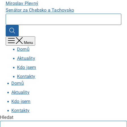
Přejít
Domů,
Miroslav Plevný
k
Miroslav
Senátor za Chebsko a Tachovsko
hlavnímu
Plevný
Hledat
obsahu
Hledat
Menu
Domů
Aktuality
Kdo jsem
Kontakty
Domů
Aktuality
Kdo jsem
Kontakty
Hledat