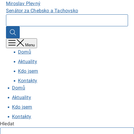
Přejít
Domů,
Miroslav Plevný
k
Miroslav
Senátor za Chebsko a Tachovsko
hlavnímu
Plevný
Hledat
obsahu
Hledat
Menu
Domů
Aktuality
Kdo jsem
Kontakty
Domů
Aktuality
Kdo jsem
Kontakty
Hledat