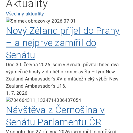
Aktuality
Všechny aktuality
Nový Zéland přijel do Prahy
– a nejprve zamířil do
Senátu
Dne 30. června 2026 jsem v Senátu přivítal hned dva
výjimečné hosty z druhého konce světa – tým New
Zealand Ambassador's XV a mládežnický výběr New
Zealand Ambassador's U16.
1. 7. 2026
Návštěva z Černošína v
Senátu Parlamentu ČR
V sobotu dne 27. června 2026 jsem měl to potěšení